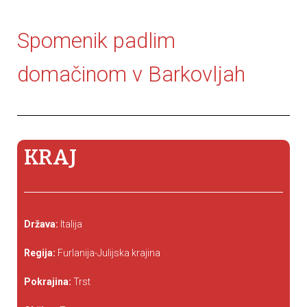
Spomenik padlim
domačinom v Barkovljah
KRAJ
Država:
Italija
Regija:
Furlanija-Julijska krajina
Pokrajina:
Trst