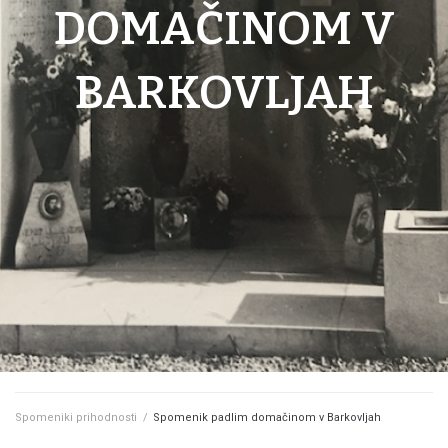
DOMAČINOM V
BARKOVLJAH
Spomeniki prihodnosti
/
Spomenik padlim domačinom v Barkovljah