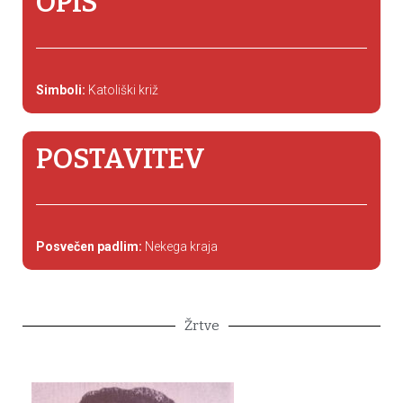
OPIS
Simboli:
Katoliški križ
POSTAVITEV
Posvečen padlim:
Nekega kraja
Žrtve