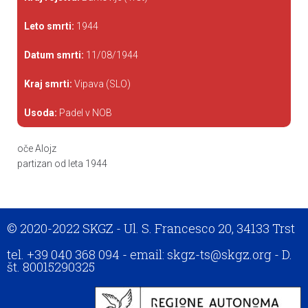
Leto smrti:
1944
Datum smrti:
11/08/1944
Kraj smrti:
Vipava (SLO)
Usoda:
Padel v NOB
oče Alojz
partizan od leta 1944
© 2020-2022 SKGZ - Ul. S. Francesco 20, 34133 Trst
tel. +39 040 368 094 - email: skgz-ts@skgz.org - D.
št. 80015290325