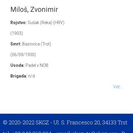
Miloš, Zvonimir
Rojstvo:
Sušak (Reka) (HRV)
(1903)
Smrt:
Bazovica (Trst)
(06/09/1930)
Usoda:
Padel v NOB
Brigada:
n/d
Več...
© 2020-2022 SKGZ - Ul. S. Francesco 20, 34133 Trst