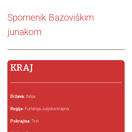
Spomenik Bazoviškim
junakom
KRAJ
Država:
Italija
Regija:
Furlanija-Julijska krajina
Pokrajina:
Trst