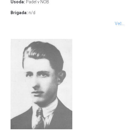
Usoda:
Padel v NOB
Brigada:
n/d
Več...