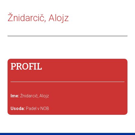
Žnidarcič, Alojz
PROFIL
Ime:
Žnidarcič, Alojz
Usoda:
Padel v NOB