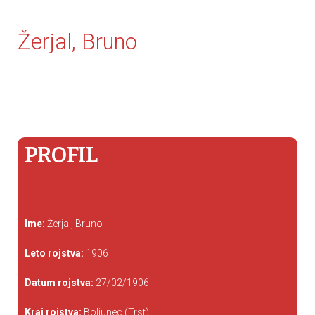
Žerjal, Bruno
PROFIL
Ime:
Žerjal, Bruno
Leto rojstva:
1906
Datum rojstva:
27/02/1906
Kraj rojstva:
Boljunec (Trst)