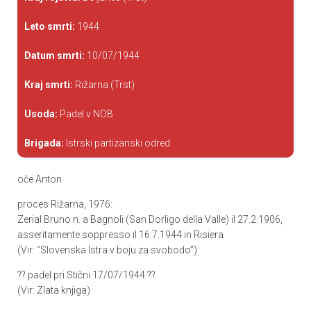
Leto smrti:
1944
Datum smrti:
10/07/1944
Kraj smrti:
Rižarna (Trst)
Usoda:
Padel v NOB
Brigada:
Istrski partizanski odred
oče Anton
proces Rižarna, 1976:
Zerial Bruno n. a Bagnoli (San Dorligo della Valle) il 27.2.1906,
asseritamente soppresso il 16.7.1944 in Risiera
(Vir: “Slovenska Istra v boju za svobodo”)
?? padel pri Stični 17/07/1944 ??
(Vir: Zlata knjiga)