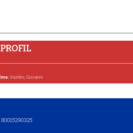
PROFIL
Ime:
Visintini, Giovanni
t. 80015290325