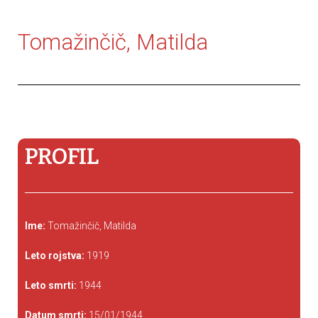
Tomažinčič, Matilda
PROFIL
Ime:
Tomažinčič, Matilda
Leto rojstva:
1919
Leto smrti:
1944
Datum smrti:
15/01/1944