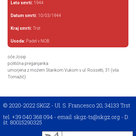
Leto smrti:
1944
Datum smrti:
10/03/1944
Kraj smrti:
Trst
Usoda:
Padel v NOB
oče Josip
politična preganjanka
umorjena z možem Stankom Vukom v ul. Rossetti, 31 (vila
Tomažič)
© 2020-2022 SKGZ - Ul. S. Francesco 20, 34133 Trst
tel. +39 040 368 094 - email: skgz-ts@skgz.org - D.
št. 80015290325