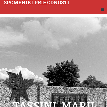
SPOMENIKI PRIHODNOSTI
TASSINI, MARIJ