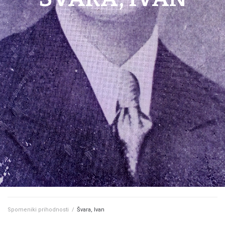
Spomeniki prihodnosti
/
Švara, Ivan