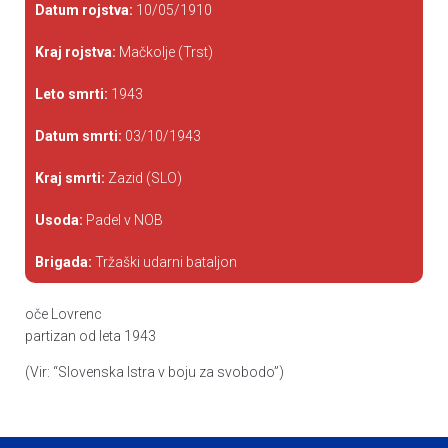
Datum rojstva:
10/05/1910
Kraj rojstva:
Mačkolje (Trst)
Leto smrti:
1943
Datum smrti:
03/10/1943
Kraj smrti:
Zazid (SLO)
Usoda:
Padel v NOB
Brigada:
Tržaški udarni bataljon
oče Lovrenc
partizan od leta 1943
(Vir: “Slovenska Istra v boju za svobodo”)