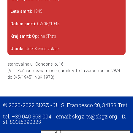
Leto smrti:
1945
Datum smrti:
02/05/1945
Kraj smrti:
Opčine (Trst)
Usoda:
Udeleženec vstaje
stanoval na ul. Conconello, 16
(Vir: “Začasni seznam oseb, umrle v Trstu zaradi ran od 28/4
do 3/5/1945”, NŠK 1978)
© 2020-2022 SKGZ - Ul. S. Francesco 20, 34133 Trst
tel. +39 040 368 094 - email: skgz-ts@skgz.org - D.
št. 80015290325