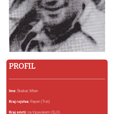
PROFIL
Ime:
Škabar, Milan
Kraj rojstva:
Repen (Trst)
Kraj smrti:
na Vipavskem (SLO)