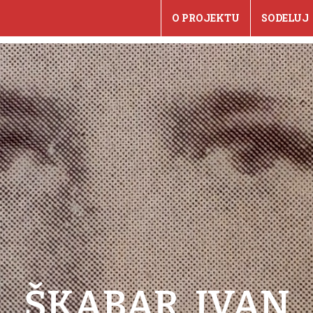
O PROJEKTU
SODELUJ
ŠKABAR, IVAN