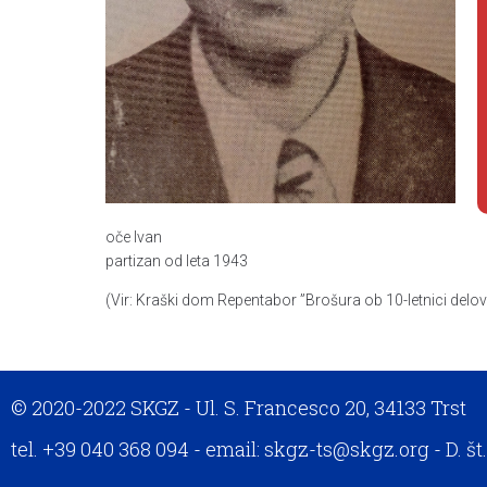
oče Ivan
partizan od leta 1943
(Vir: Kraški dom Repentabor ”Brošura ob 10-letnici delov
© 2020-2022 SKGZ - Ul. S. Francesco 20, 34133 Trst
tel. +39 040 368 094 - email: skgz-ts@skgz.org - D. š