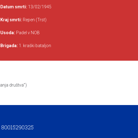
Datum smrti:
13/02/1945
Kraj smrti:
Repen (Trst)
Usoda:
Padel v NOB
Brigada:
1. kraški bataljon
anja društva”)
t. 80015290325