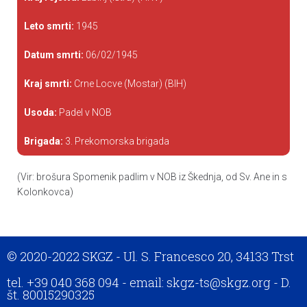
Leto smrti:
1945
Datum smrti:
06/02/1945
Kraj smrti:
Crne Locve (Mostar) (BIH)
Usoda:
Padel v NOB
Brigada:
3. Prekomorska brigada
(Vir: brošura Spomenik padlim v NOB iz Škednja, od Sv. Ane in s
Kolonkovca)
© 2020-2022 SKGZ - Ul. S. Francesco 20, 34133 Trst
tel. +39 040 368 094 - email: skgz-ts@skgz.org - D.
št. 80015290325