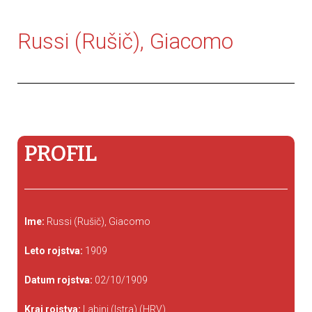
Russi (Rušič), Giacomo
PROFIL
Ime:
Russi (Rušič), Giacomo
Leto rojstva:
1909
Datum rojstva:
02/10/1909
Kraj rojstva:
Labinj (Istra) (HRV)