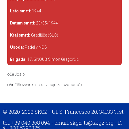
Leto smrti:
1944
Datum smrti:
23/05/1944
Kraj smrti:
Gradišče (SLO)
Usoda:
Padel v NOB
Brigada:
17. SNOUB Simon Gregorčič
oče Josip
(Vir: “Slovenska Istra v boju za svobodo”)
© 2020-2022 SKGZ - Ul. S. Francesco 20, 34133 Trst
tel. +39 040 368 094 - email: skgz-ts@skgz.org - D.
št. 80015290325