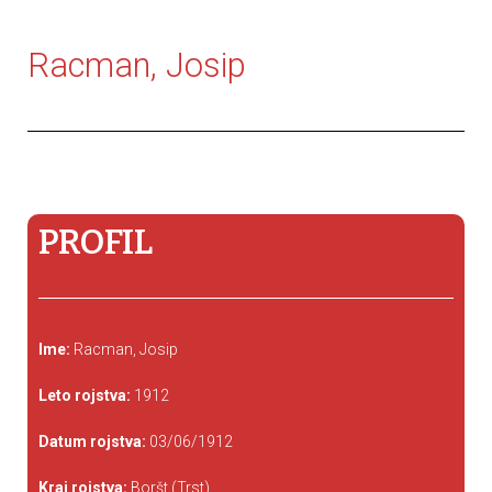
Racman, Josip
PROFIL
Ime:
Racman, Josip
Leto rojstva:
1912
Datum rojstva:
03/06/1912
Kraj rojstva:
Boršt (Trst)