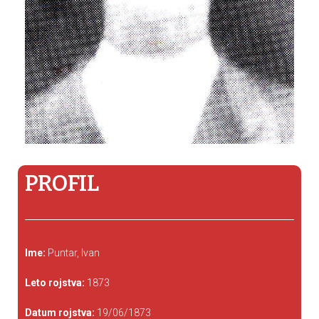
PROFIL
Ime:
Puntar, Ivan
Leto rojstva:
1873
Datum rojstva:
19/06/1873