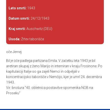
Leto smrti:
1943
Datum smrti:
24/12/1943
Kraj smrti:
Auschwitz (DEU)
Usoda:
Žrtev taborišča
oče Jernej
Bil je oče padlega partizana Emila. V začetku leta 1943 je bil
aretiran skupaj z ženo Marijo in interniran v kraju Frosinone. Po
kapitulaiciji Italije so ga zajeli Nemci in odpeljali v
koncentracijsko taborišče v Nemčijo, kjer je umrl 24. decembra
1943.
Vir: brošura ”40. obletnica postavitve spomenika NOB na
Proseku”