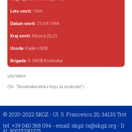
Leto smrti:
1944
Datum smrti:
21/04/1944
Kraj smrti:
Ribnica (SLO)
Usoda:
Padel v NOB
Brigada:
9. SNOB Kočevska
oče Viktor
(Vir: “Slovenska Istra v boju za svobodo”)
© 2020-2022 SKGZ - Ul. S. Francesco 20, 34133 Trst
tel. +39 040 368 094 - email: skgz-ts@skgz.org - D.
št. 80015290325