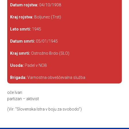
Datum rojstva:
04/10/1908
Kraj rojstva:
Boljunec (Trst)
Leto smrti:
1945
Datum smrti:
05/01/1945
Kraj smrti:
Ostrožno Brdo (SLO)
Usoda:
Padel v NOB
Brigada:
Varnostna obveščevalna služba
oče Ivan
partizan – aktivist
(Vir: “Slovenska Istra v boju za svobodo”)