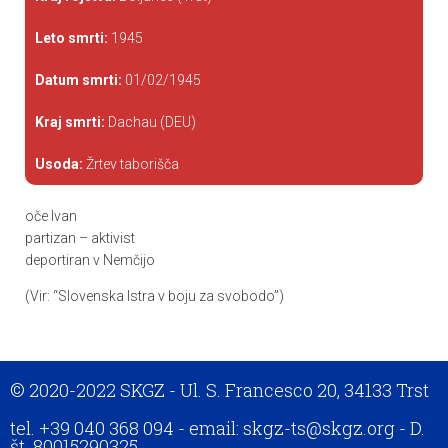
Leto smrti:
1945
Datum smrti:
01/02/1945
Kraj smrti:
Dachau (DEU)
Usoda:
Žrtev taborišča
oče Ivan
partizan – aktivist
deportiran v Nemčijo
(Vir: “Slovenska Istra v boju za svobodo”)
© 2020-2022 SKGZ - Ul. S. Francesco 20, 34133 Trst
tel. +39 040 368 094 - email: skgz-ts@skgz.org - D.
št. 80015290325