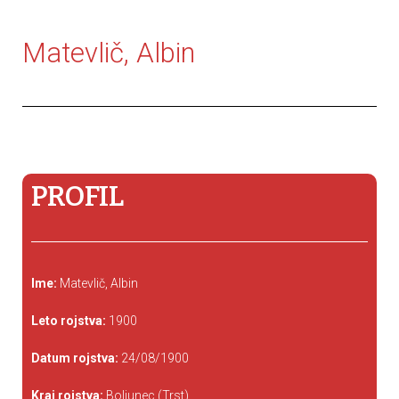
Matevlič, Albin
PROFIL
Ime:
Matevlič, Albin
Leto rojstva:
1900
Datum rojstva:
24/08/1900
Kraj rojstva:
Boljunec (Trst)