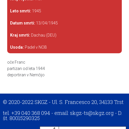
Leto smrti:
1945
Datum smrti:
13/04/1945
Kraj smrti:
Dachau (DEU)
Usoda:
Padel v NOB
oče Franc
partizan od leta 1944
deportiran v Nemčijo
© 2020-2022 SKGZ - Ul. S. Francesco 20, 34133 Trst
tel. +39 040 368 094 - email: skgz-ts@skgz.org - D.
št. 80015290325