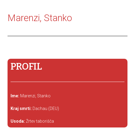
Marenzi, Stanko
PROFIL
Ime:
Marenzi, Stanko
Kraj smrti:
Dachau (DEU)
Usoda:
Žrtev taborišča