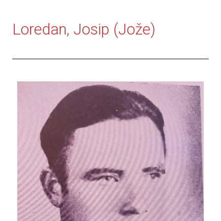
Loredan, Josip (Jože)