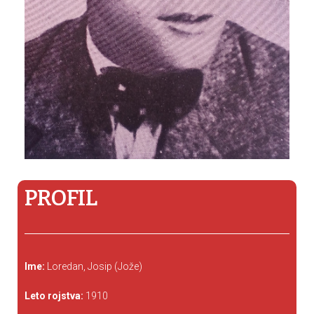
PROFIL
Ime:
Loredan, Josip (Jože)
Leto rojstva:
1910