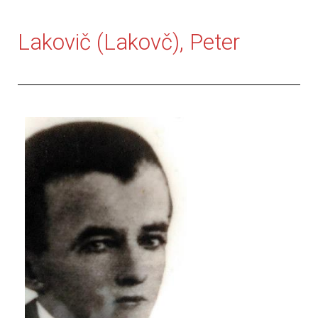
Lakovič (Lakovč), Peter