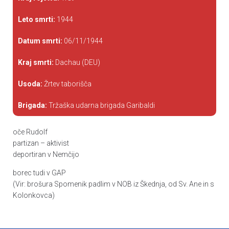
Leto smrti:
1944
Datum smrti:
06/11/1944
Kraj smrti:
Dachau (DEU)
Usoda:
Žrtev taborišča
Brigada:
Tržaška udarna brigada Garibaldi
oče Rudolf
partizan – aktivist
deportiran v Nemčijo
borec tudi v GAP
(Vir: brošura Spomenik padlim v NOB iz Škednja, od Sv. Ane in s
Kolonkovca)