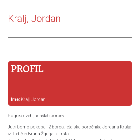
Kralj, Jordan
PROFIL
Ime:
Kralj, Jordan
Pogreb dveh junaških borcev
Jutri bomo pokopali 2 borca, letalska poročnika Jordana Kralja
iz Trebč in Bruna Žgurja iz Trsta.