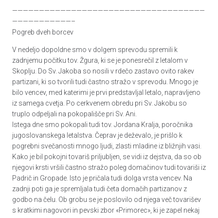
————————————————————————————————————
————————————————————————————————————
———————————–
Pogreb dveh borcev
V nedeljo dopoldne smo v dolgem sprevodu spremili k
zadnjemu počitku tov. Žgura, ki se je ponesrečil z letalom v
Skoplju. Do Sv. Jakoba so nosili v rdečo zastavo ovito rakev
partizani, ki so tvorili tudi častno stražo v sprevodu. Mnogo je
bilo vencev, med katerimi je prvi predstavljal letalo, napravljeno
iz samega cvetja. Po cerkvenem obredu pri Sv. Jakobu so
truplo odpeljali na pokopališče pri Sv. Ani.
Istega dne smo pokopali tudi tov. Jordana Kralja, poročnika
jugoslovanskega letalstva. Čeprav je deževalo, je prišlo k
pogrebni svečanosti mnogo ljudi, zlasti mladine iz bližnjih vasi.
Kako je bil pokojni tovariš priljubljen, se vidi iz dejstva, da so ob
njegovi krsti vršili častno stražo poleg domačinov tudi tovariši iz
Padrič in Gropade. Isto je pričala tudi dolga vrsta vencev. Na
zadnji poti ga je spremljala tudi četa domačih partizanov z
godbo na čelu. Ob grobu se je poslovilo od njega več tovarišev
s kratkimi nagovori in pevski zbor «Primorec», ki je zapel nekaj