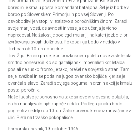
Tov. Jordan Kralj je šel že leta 1942. v partizane. Bil je drzen
borec in je kmalu postal komandant bataljona. Šel je iz borbe v
borbo po Slovenskem Primorju in po vsej Sloveniji. Po
osvoboditvi je vstopil v letalstvo s poročniškim činom. Zaradi
svoje marljivosti, delavnosti in veselja do učenja je vidno
napredoval. Na žalost je podlegel malariji, na kateri je zbolel pri
izvrševanju svojih dolžnosti. Pokopali ga bodo v nedeljo v
Trebcah ob 10. uri dopoldne.
Tov. Žgur Bruno pa se je pri poizkusnem poletu nove vrste letala
smrtno ponesrečil. Ko so ga talijanski imperialisti kot letalca
poslali na rusko fronto, je takoj prešel na sovjetsko stran. Tam
se je izvežbal in se podal na jugoslovansko bojišče, kjer se je
ovenčal s slavo. Zaradi sovjega poguma in drznih akcij je kmalu
postal poročnik.
Naše ljudstvo je ponosno na take sinove in slovesno obljublja,
da bo nadaljevalo njih započeto delo. Padlega junaka bodo
pogrebli v nedeljo ob 10. uri. Žalni sprevod krene iz mrtvašnice v
ulici Pietà na tržaško pokopališče.
Primorski dnevnik, 19. oktober 1946