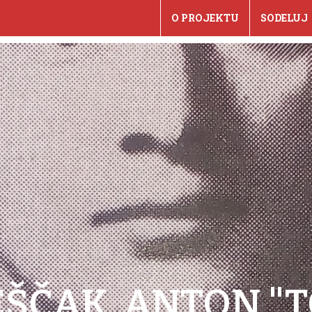
O PROJEKTU
SODELUJ
ŠČAK, ANTON "