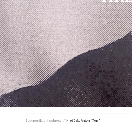
Spomeniki prihodnosti
/
Hreščak, Anton “Tom”