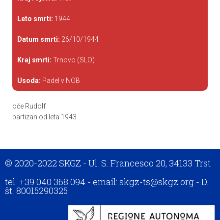
Leto smrti:
1944
Datum smrti:
26/10/1944
Kraj smrti:
Trnovo (SLO)
Usoda:
Padel v NOB
oče Rudolf
partizan od leta 1943
© 2020-2022 SKGZ - Ul. S. Francesco 20, 34133 Trst
tel. +39 040 368 094 - email: skgz-ts@skgz.org - D.
št. 80015290325