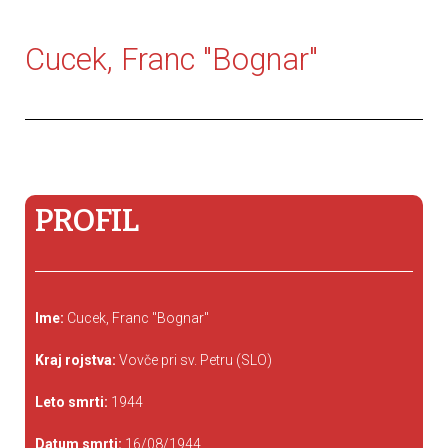
Cucek, Franc "Bognar"
PROFIL
Ime:
Cucek, Franc "Bognar"
Kraj rojstva:
Vovče pri sv. Petru (SLO)
Leto smrti:
1944
Datum smrti:
16/08/1944