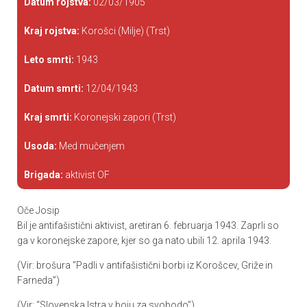
Datum rojstva:
02/03/1905
Kraj rojstva:
Korošci (Milje) (Trst)
Leto smrti:
1943
Datum smrti:
12/04/1943
Kraj smrti:
Koronejski zapori (Trst)
Usoda:
Med mučenjem
Brigada:
aktivist OF
Oče Josip
Bil je antifašistični aktivist, aretiran 6. februarja 1943. Zaprli so
ga v koronejske zapore, kjer so ga nato ubili 12. aprila 1943.
(Vir: brošura ”Padli v antifašistični borbi iz Korošcev, Griže in
Farneda”)
(Vir: “Slovenska Istra v boju za svobodo”)