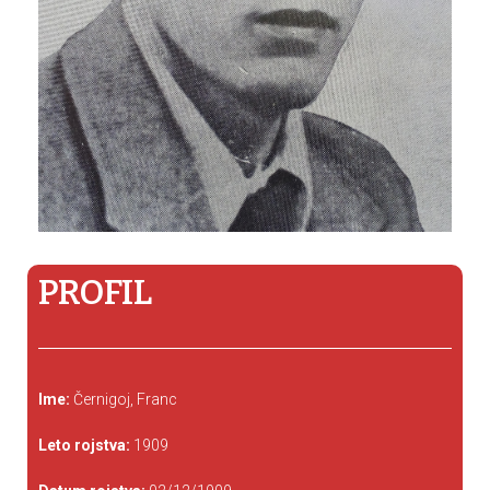
PROFIL
Ime:
Černigoj, Franc
Leto rojstva:
1909