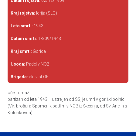
Datum rojstva:
02/12/1909
Kraj rojstva:
Idrija (SLO)
Leto smrti:
1943
Datum smrti:
13/09/1943
Kraj smrti:
Gorica
Usoda:
Padel v NOB
Brigada:
aktivist OF
oče Tomaž
partizan od leta 1943 – ustreljen od SS, je umrl v goriški bolnici
(Vir: brošura Spomenik padlim v NOB iz Škednja, od Sv. Ane in s
Kolonkovca)