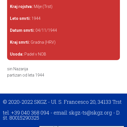
Kraj rojstva:
Milje (Trst)
Leto smrti:
1944
Datum smrti:
04/11/1944
Kraj smrti:
Gradna (HRV)
Usoda:
Padel v NOB
sin Nazarija
partizan od leta 1944
© 2020-2022 SKGZ - Ul. S. Francesco 20, 34133 Trst
tel. +39 040 368 094 - email: skgz-ts@skgz.org - D.
št. 80015290325