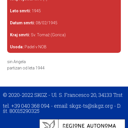
Leto smrti:
1945
Datum smrti:
08/02/1945
Kraj smrti:
Sv. Tomaž (Gorica)
Usoda:
Padel v NOB
sin Angela
partizan od leta 1944
© 2020-2022 SKGZ - Ul. S. Francesco 20, 34133 Trst
tel. +39 040 368 094 - email: skgz-ts@skgz.org - D.
št. 80015290325