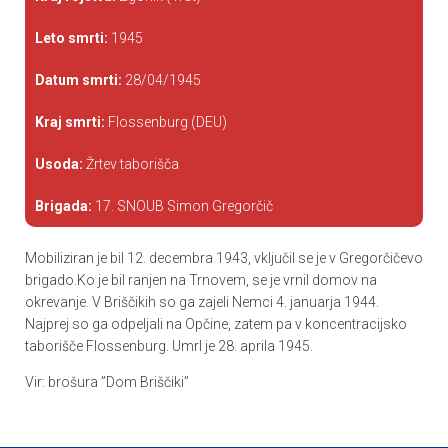
Leto smrti:
1945
Datum smrti:
28/04/1945
Kraj smrti:
Flossenburg (DEU)
Usoda:
Žrtev taborišča
Brigada:
17. SNOUB Simon Gregorčič
Mobiliziran je bil 12. decembra 1943, vključil se je v Gregorčičevo
brigado.Ko je bil ranjen na Trnovem, se je vrnil domov na
okrevanje. V Briščikih so ga zajeli Nemci 4. januarja 1944.
Najprej so ga odpeljali na Opčine, zatem pa v koncentracijsko
taborišče Flossenburg. Umrl je 28. aprila 1945.
Vir: brošura ”Dom Briščiki”