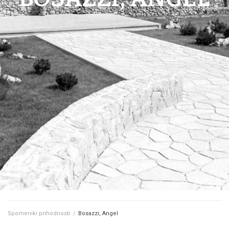
Spomeniki prihodnosti
/
Bosazzi, Angel