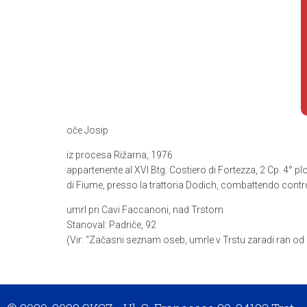
oče Josip
iz procesa Rižarna, 1976
appartenente al XVI Btg. Costiero di Fortezza, 2 Cp. 4° pl
di Fiume, presso la trattoria Dodich, combattendo contro
umrl pri Cavi Faccanoni, nad Trstom
Stanoval: Padriče, 92
(Vir: “Začasni seznam oseb, umrle v Trstu zaradi ran o