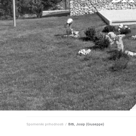
Spomeniki prihodnosti
/
Bitti, Josip (Giuseppe)