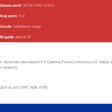
Datum smrti:
30/04/1945 14:00 h
Kraj smrti:
Trst
Usoda:
Udeleženec vstaje
Brigada:
aktivist OF
ot.; disarmato dai tedeschi A S. Caterina (Fiume) e rinchiuso a S. Sabba, 
 i tedeschi
d 28/4 do 3/5/1945”, NŠK 1978)