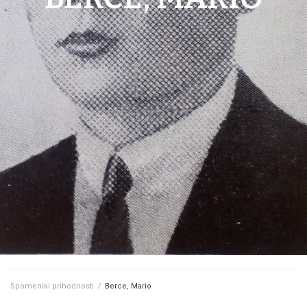
Spomeniki prihodnosti
/
Berce, Mario