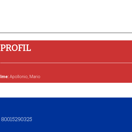
PROFIL
Ime:
Apollonio, Mario
t. 80015290325