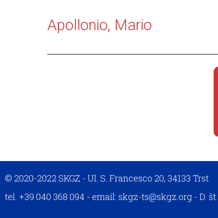
Apollonio, Mario
© 2020-2022 SKGZ - Ul. S. Francesco 20, 34133 Trst
tel. +39 040 368 094 - email: skgz-ts@skgz.org - D. š