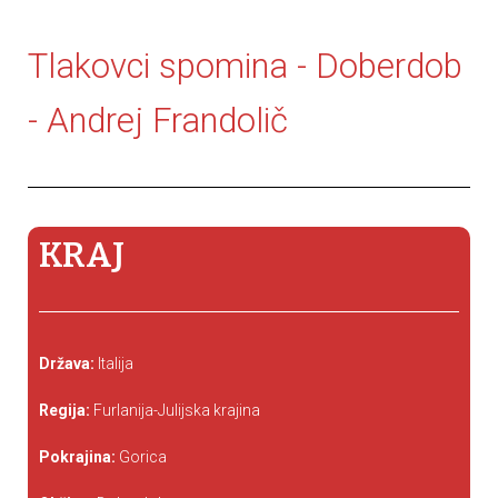
Tlakovci spomina - Doberdob
- Andrej Frandolič
KRAJ
Država:
Italija
Regija:
Furlanija-Julijska krajina
Pokrajina:
Gorica