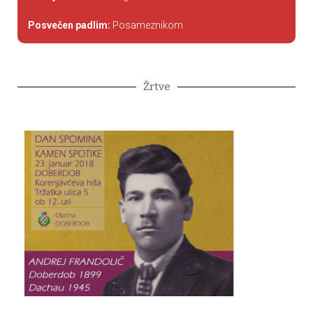
Posvečen padlim:
Posameznikom
Žrtve