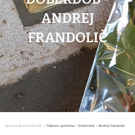
ANDREJ
FRANDOLIČ
Spomeniki prihodnosti
/
Tlakovci spomina – Doberdob – Andrej Frandolič