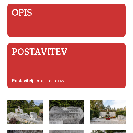
OPIS
POSTAVITEV
Postavitelj:
Druga ustanova