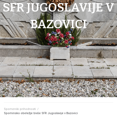
SFR JUGOSLAVIJE V
BAZOVICI
Spomeniki prihodnosti
/
Spominsko obeležje bivše SFR Jugoslavije v Bazovici