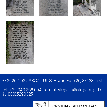
© 2020-2022 SKGZ - Ul. S. Francesco 20, 34133 Trst
tel. +39 040 368 094 - email: skgz-ts@skgz.org - D.
št. 80015290325