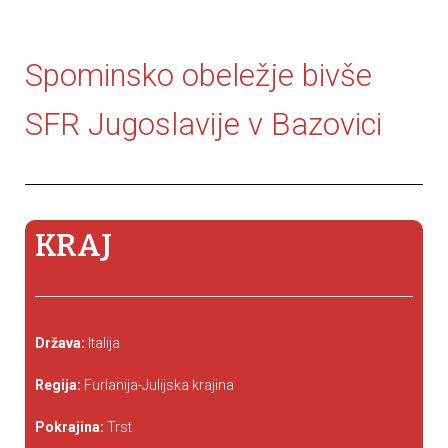
Spominsko obeležje bivše
SFR Jugoslavije v Bazovici
KRAJ
Država:
Italija
Regija:
Furlanija-Julijska krajina
Pokrajina:
Trst