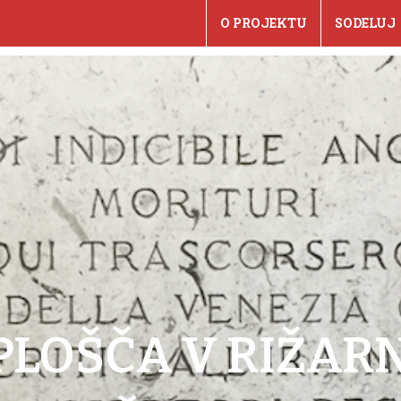
O PROJEKTU
SODELUJ
LOŠČA V RIŽARN