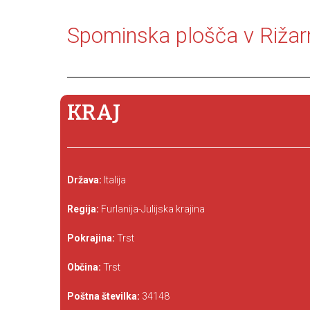
Spominska plošča v Rižarni
KRAJ
Država:
Italija
Regija:
Furlanija-Julijska krajina
Pokrajina:
Trst
Občina:
Trst
Poštna številka:
34148