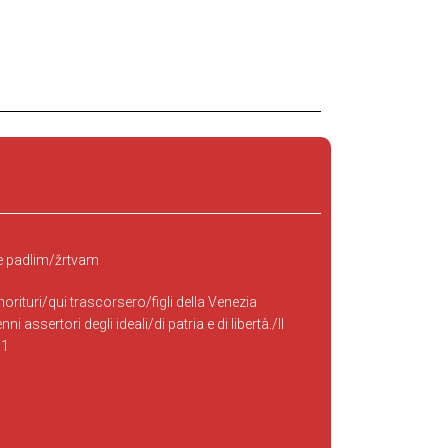
 padlim/žrtvam
orituri/qui trascorsero/figli della Venezia
ni assertori degli ideali/di patria e di libertà./Il
51