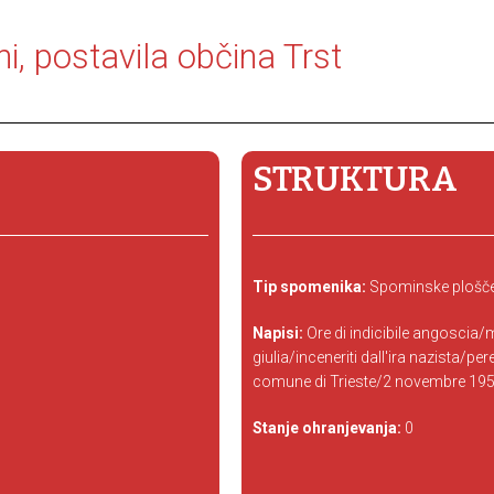
, postavila občina Trst
STRUKTURA
Tip spomenika:
Spominske plošče
Napisi:
Ore di indicibile angoscia/m
giulia/inceneriti dall'ira nazista/peren
comune di Trieste/2 novembre 19
Stanje ohranjevanja:
0