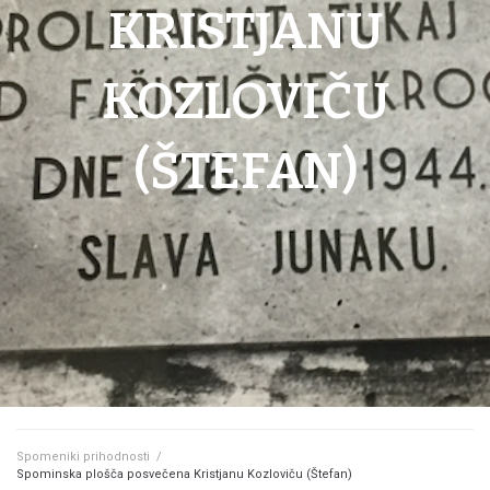
KRISTJANU
KOZLOVIČU
(ŠTEFAN)
Spomeniki prihodnosti
/
Spominska plošča posvečena Kristjanu Kozloviču (Štefan)