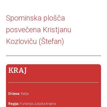
Spominska plošča
posvečena Kristjanu
Kozloviču (Štefan)
KRAJ
Država:
Italija
Regija:
Furlanija-Julijska krajina