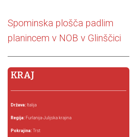
Spominska plošča padlim
planincem v NOB v Glinščici
KRAJ
Država:
Italija
Regija:
Furlanija-Julijska krajina
Pokrajina:
Trst