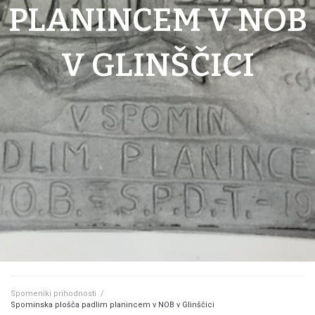
PLANINCEM V NOB
V GLINŠČICI
Spomeniki prihodnosti
/
Spominska plošča padlim planincem v NOB v Glinščici