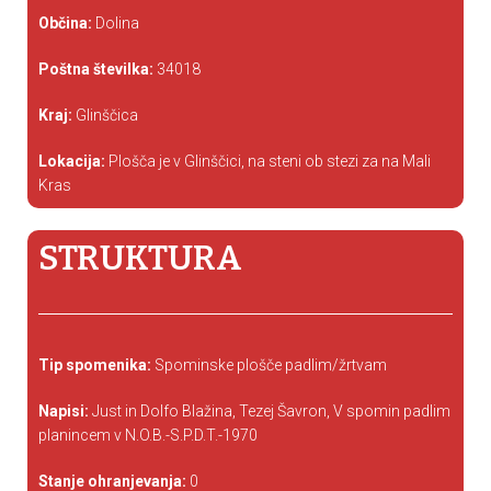
Občina:
Dolina
Poštna številka:
34018
Kraj:
Glinščica
Lokacija:
Plošča je v Glinščici, na steni ob stezi za na Mali
Kras
STRUKTURA
Tip spomenika:
Spominske plošče padlim/žrtvam
Napisi:
Just in Dolfo Blažina, Tezej Šavron, V spomin padlim
planincem v N.O.B.-S.P.D.T.-1970
Stanje ohranjevanja:
0