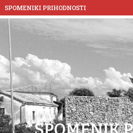
SPOMENIKI PRIHODNOSTI
SPOMENIK P