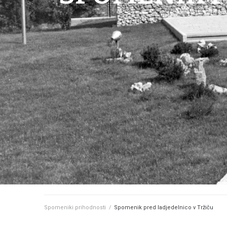
Spomeniki prihodnosti
/
Spomenik pred ladjedelnico v Tržiču