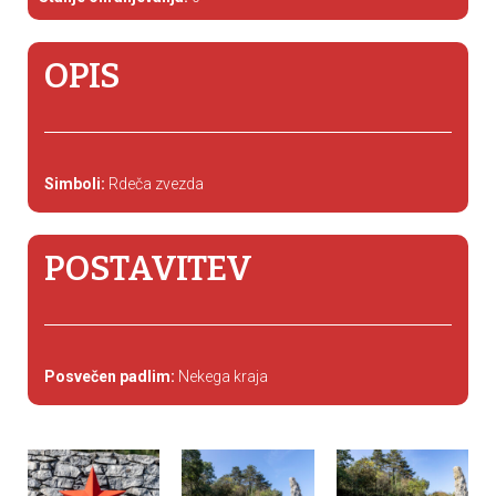
OPIS
Simboli:
Rdeča zvezda
POSTAVITEV
Posvečen padlim:
Nekega kraja