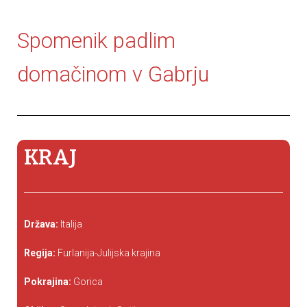
Spomenik padlim
domačinom v Gabrju
KRAJ
Država:
Italija
Regija:
Furlanija-Julijska krajina
Pokrajina:
Gorica