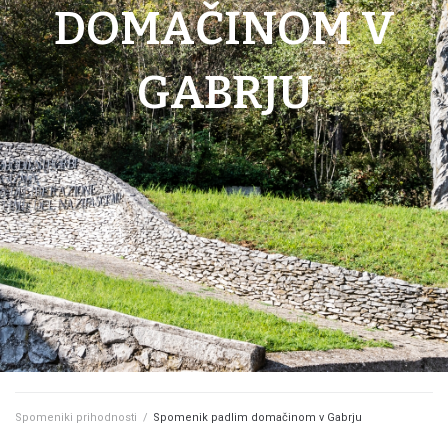
DOMAČINOM V
GABRJU
Spomeniki prihodnosti
/
Spomenik padlim domačinom v Gabrju