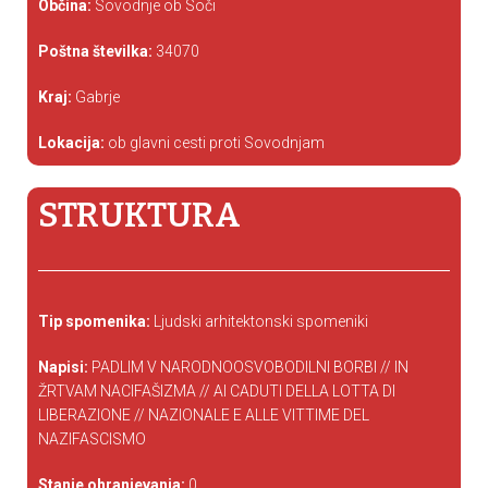
Občina:
Sovodnje ob Soči
Poštna številka:
34070
Kraj:
Gabrje
Lokacija:
ob glavni cesti proti Sovodnjam
STRUKTURA
Tip spomenika:
Ljudski arhitektonski spomeniki
Napisi:
PADLIM V NARODNOOSVOBODILNI BORBI // IN
ŽRTVAM NACIFAŠIZMA // AI CADUTI DELLA LOTTA DI
LIBERAZIONE // NAZIONALE E ALLE VITTIME DEL
NAZIFASCISMO
Stanje ohranjevanja:
0