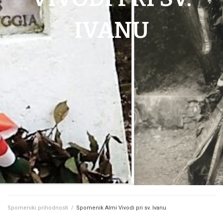
IVANU
Spomeniki prihodnosti
/
Spomenik Almi Vivodi pri sv. Ivanu