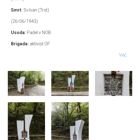
Smrt:
Sv.Ivan (Trst)
(26/06/1943)
Usoda:
Padel v NOB
Brigada:
aktivist OF
Več...