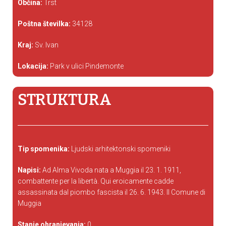
Občina:
Trst
Poštna številka:
34128
Kraj:
Sv. Ivan
Lokacija:
Park v ulici Pindemonte
STRUKTURA
Tip spomenika:
Ljudski arhitektonski spomeniki
Napisi:
Ad Alma Vivoda nata a Muggia il 23. 1. 1911,
combattente per la libertà. Qui eroicamente cadde
assassinata dal piombo fascista il 26. 6. 1943. Il Comune di
Muggia
Stanje ohranjevanja:
0