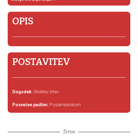
OPIS
POSTAVITEV
Dogodek:
Strelitev žrtev
Posvečen padlim:
Posameznikom
Žrtve