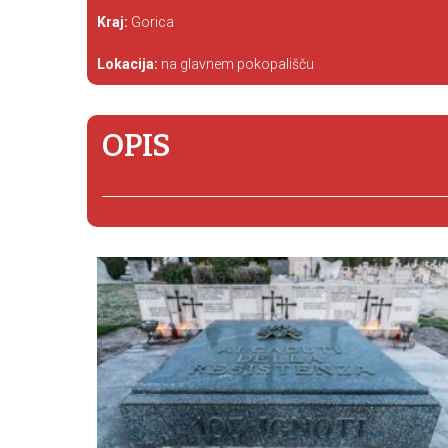
Kraj:
Gorica
Lokacija:
na glavnem pokopališču
OPIS