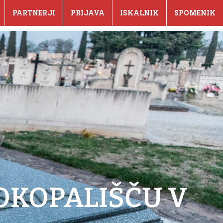
PARTNERJI
PRIJAVA
ISKALNIK
SPOMENIK
OKOPALIŠČU V