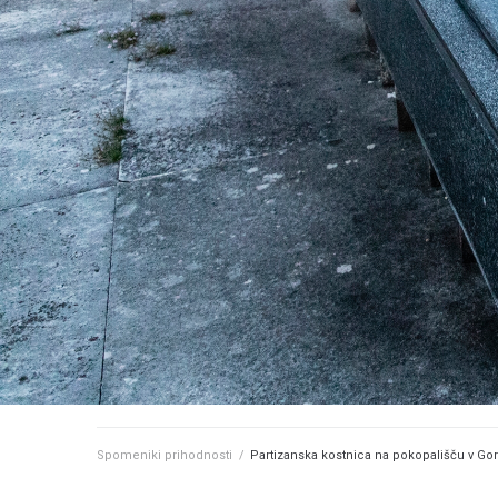
Spomeniki prihodnosti
/
Partizanska kostnica na pokopališču v Gor