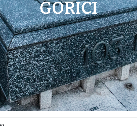
GORICI
ici