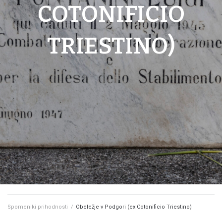
COTONIFICIO
TRIESTINO)
Spomeniki prihodnosti
/
Obeležje v Podgori (ex Cotonificio Triestino)