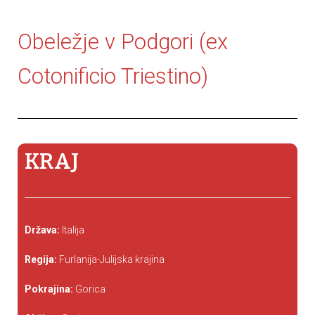
Obeležje v Podgori (ex
Cotonificio Triestino)
KRAJ
Država:
Italija
Regija:
Furlanija-Julijska krajina
Pokrajina:
Gorica