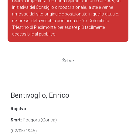
recita a imperitura memoria l'epitaffio. Intorno al 2008, su
iniziativa del Consiglio circoscrizionale, la stele venne
rimossa dal sito originale e posizionata in quello attuale,
nei pressi della vecchia portineria dell'ex Cotonificio
Triestino di Piedimonte, per essere più facilmente
accessibile al pubblico.
Žrtve
Bentivoglio, Enrico
Rojstvo
Smrt:
Podgora (Gorica)
(02/05/1945)