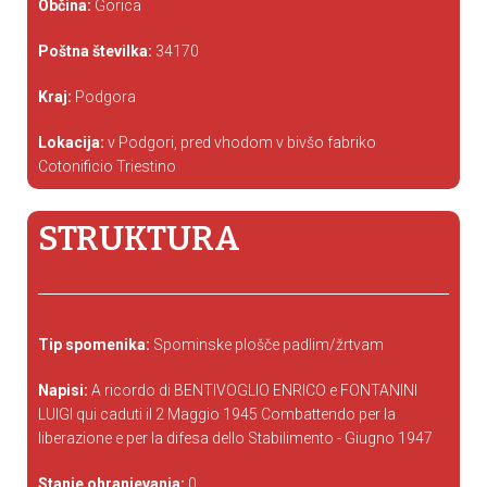
Občina:
Gorica
Poštna številka:
34170
Kraj:
Podgora
Lokacija:
v Podgori, pred vhodom v bivšo fabriko
Cotonificio Triestino
STRUKTURA
Tip spomenika:
Spominske plošče padlim/žrtvam
Napisi:
A ricordo di BENTIVOGLIO ENRICO e FONTANINI
LUIGI qui caduti il 2 Maggio 1945 Combattendo per la
liberazione e per la difesa dello Stabilimento - Giugno 1947
Stanje ohranjevanja:
0