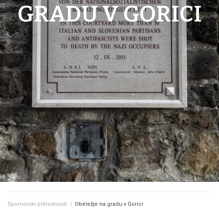
GRADU V GORICI
Spomeniki prihodnosti
/
Obeležje na gradu v Gorici