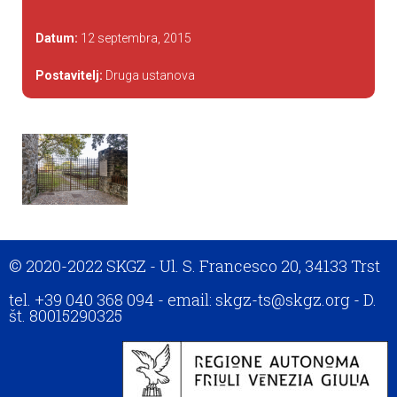
Datum:
12 septembra, 2015
Postavitelj:
Druga ustanova
© 2020-2022 SKGZ - Ul. S. Francesco 20, 34133 Trst
tel. +39 040 368 094 - email: skgz-ts@skgz.org - D.
št. 80015290325