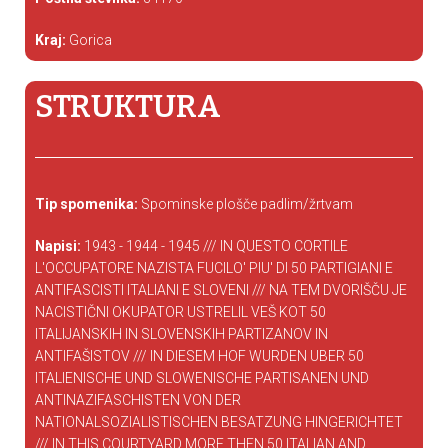
Kraj:
Gorica
STRUKTURA
Tip spomenika:
Spominske plošče padlim/žrtvam
Napisi:
1943 - 1944 - 1945 /// IN QUESTO CORTILE
L'OCCUPATORE NAZISTA FUCILO' PIU' DI 50 PARTIGIANI E
ANTIFASCISTI ITALIANI E SLOVENI /// NA TEM DVORIŠČU JE
NACISTIČNI OKUPATOR USTRELIL VEŠ KOT 50
ITALIJANSKIH IN SLOVENSKIH PARTIZANOV IN
ANTIFAŠISTOV /// IN DIESEM HOF WURDEN UBER 50
ITALIENISCHE UND SLOWENISCHE PARTISANEN UND
ANTINAZIFASCHISTEN VON DER
NATIONALSOZIALISTISCHEN BESATZUNG HINGERICHTET
/// IN THIS COURTYARD MORE THEN 50 ITALIAN AND