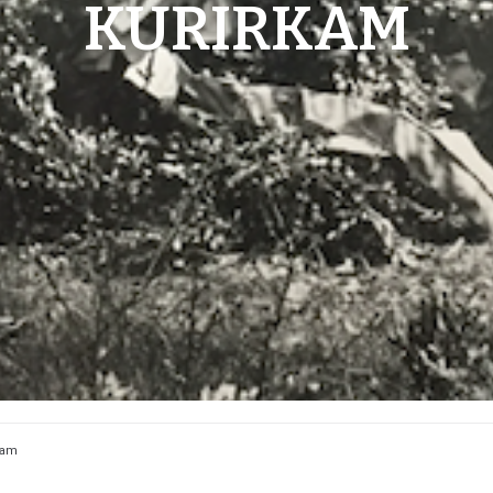
KURIRKAM
rkam