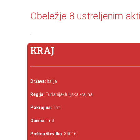
Obeležje 8 ustreljenim akt
KRAJ
Država:
Italija
Regija:
Furlanija-Julijska krajina
Pokrajina:
Trst
Občina:
Trst
Poštna številka:
34016