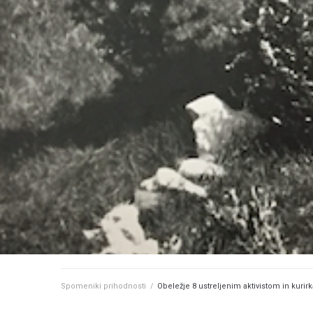
Spomeniki prihodnosti
/
Obeležje 8 ustreljenim aktivistom in kuri